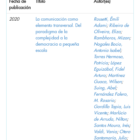
Fecha de
Título
Autor(es)
publicación
2020
La comunicación como
Rossetti, Êmili
elemento transversal. Del
Adami
;
Ribeiro de
paradigma de la
Oliveira, Eliza
;
complejidad a la
Rambhoros, Mizan
;
democracia a pequeña
Nogales Bocio,
escala
Antonia Isabel
;
Torres Hermoso,
Patricia
;
López
Eguizábal, Fidel
Arturo
;
Martínez
Guaca, Wilson
;
Suing, Abel
;
Fernández Falero,
M. Rosario
;
Gordillo Tapia, Luis
Vicente
;
Marlúcio
de Arruda, Nilton
;
Santos Moura, Inés
;
Valdi, Vania
;
Otero
Santamaría, Julio
;