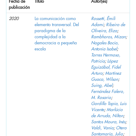
Fecha de
Título
Autor(es)
publicación
2020
La comunicación como
Rossetti, Êmili
elemento transversal. Del
Adami
;
Ribeiro de
paradigma de la
Oliveira, Eliza
;
complejidad a la
Rambhoros, Mizan
;
democracia a pequeña
Nogales Bocio,
escala
Antonia Isabel
;
Torres Hermoso,
Patricia
;
López
Eguizábal, Fidel
Arturo
;
Martínez
Guaca, Wilson
;
Suing, Abel
;
Fernández Falero,
M. Rosario
;
Gordillo Tapia, Luis
Vicente
;
Marlúcio
de Arruda, Nilton
;
Santos Moura, Inés
;
Valdi, Vania
;
Otero
Santamaría, Julio
;