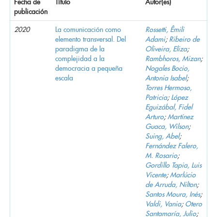
Fecha de
Título
Autor(es)
publicación
2020
La comunicación como
Rossetti, Êmili
elemento transversal. Del
Adami
;
Ribeiro de
paradigma de la
Oliveira, Eliza
;
complejidad a la
Rambhoros, Mizan
;
democracia a pequeña
Nogales Bocio,
escala
Antonia Isabel
;
Torres Hermoso,
Patricia
;
López
Eguizábal, Fidel
Arturo
;
Martínez
Guaca, Wilson
;
Suing, Abel
;
Fernández Falero,
M. Rosario
;
Gordillo Tapia, Luis
Vicente
;
Marlúcio
de Arruda, Nilton
;
Santos Moura, Inés
;
Valdi, Vania
;
Otero
Santamaría, Julio
;