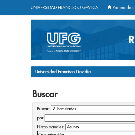
UNIVERSIDAD FRANCISCO GAVIDIA
Página de in
Skip
navigation
Universidad Francisco Gavidia
Buscar
Buscar:
por
Filtros actuales: