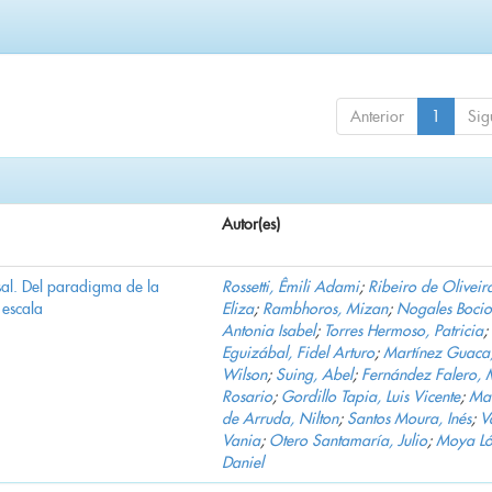
Anterior
1
Sig
Autor(es)
al. Del paradigma de la
Rossetti, Êmili Adami
;
Ribeiro de Oliveir
escala
Eliza
;
Rambhoros, Mizan
;
Nogales Bocio
Antonia Isabel
;
Torres Hermoso, Patricia
;
Eguizábal, Fidel Arturo
;
Martínez Guaca
Wilson
;
Suing, Abel
;
Fernández Falero, 
Rosario
;
Gordillo Tapia, Luis Vicente
;
Mar
de Arruda, Nilton
;
Santos Moura, Inés
;
V
Vania
;
Otero Santamaría, Julio
;
Moya Ló
Daniel