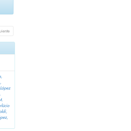
uiente
a,
,
López
,
M.
lúcio
aldi,
pez,