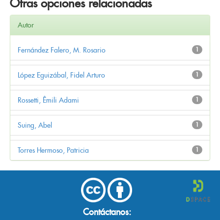
Otras opciones relacionadas
Autor
Fernández Falero, M. Rosario
1
López Eguizábal, Fidel Arturo
1
Rossetti, Êmili Adami
1
Suing, Abel
1
Torres Hermoso, Patricia
1
Contáctanos: