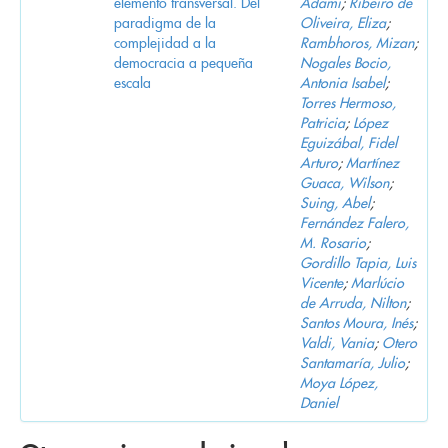
elemento transversal. Del
Adami
;
Ribeiro de
paradigma de la
Oliveira, Eliza
;
complejidad a la
Rambhoros, Mizan
;
democracia a pequeña
Nogales Bocio,
escala
Antonia Isabel
;
Torres Hermoso,
Patricia
;
López
Eguizábal, Fidel
Arturo
;
Martínez
Guaca, Wilson
;
Suing, Abel
;
Fernández Falero,
M. Rosario
;
Gordillo Tapia, Luis
Vicente
;
Marlúcio
de Arruda, Nilton
;
Santos Moura, Inés
;
Valdi, Vania
;
Otero
Santamaría, Julio
;
Moya López,
Daniel