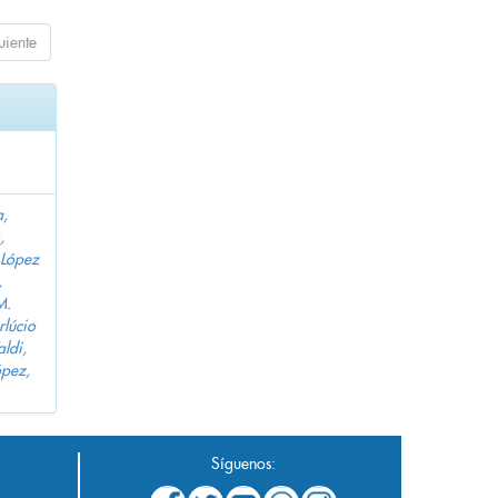
uiente
a,
,
López
,
M.
lúcio
aldi,
pez,
Síguenos: