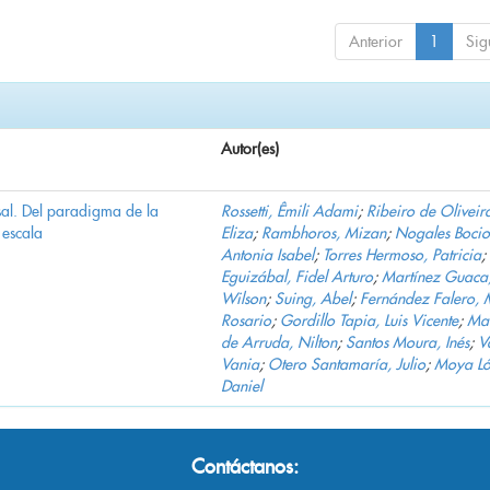
Anterior
1
Sig
Autor(es)
al. Del paradigma de la
Rossetti, Êmili Adami
;
Ribeiro de Oliveir
escala
Eliza
;
Rambhoros, Mizan
;
Nogales Bocio
Antonia Isabel
;
Torres Hermoso, Patricia
;
Eguizábal, Fidel Arturo
;
Martínez Guaca
Wilson
;
Suing, Abel
;
Fernández Falero, 
Rosario
;
Gordillo Tapia, Luis Vicente
;
Mar
de Arruda, Nilton
;
Santos Moura, Inés
;
V
Vania
;
Otero Santamaría, Julio
;
Moya Ló
Daniel
Contáctanos: