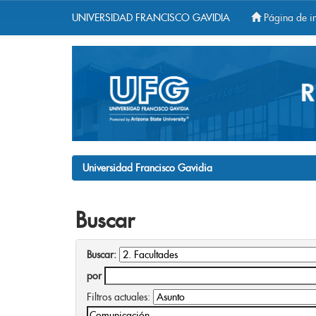
UNIVERSIDAD FRANCISCO GAVIDIA
Página de in
Skip
navigation
Universidad Francisco Gavidia
Buscar
Buscar:
por
Filtros actuales: