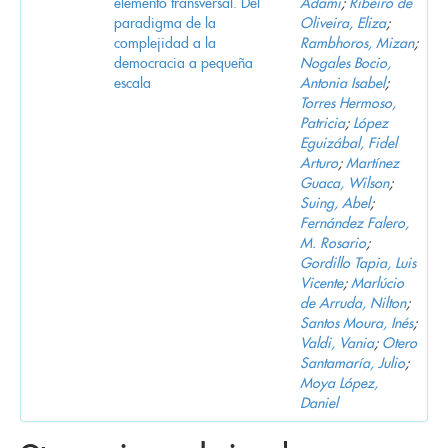
elemento transversal. Del
Adami
;
Ribeiro de
paradigma de la
Oliveira, Eliza
;
complejidad a la
Rambhoros, Mizan
;
democracia a pequeña
Nogales Bocio,
escala
Antonia Isabel
;
Torres Hermoso,
Patricia
;
López
Eguizábal, Fidel
Arturo
;
Martínez
Guaca, Wilson
;
Suing, Abel
;
Fernández Falero,
M. Rosario
;
Gordillo Tapia, Luis
Vicente
;
Marlúcio
de Arruda, Nilton
;
Santos Moura, Inés
;
Valdi, Vania
;
Otero
Santamaría, Julio
;
Moya López,
Daniel