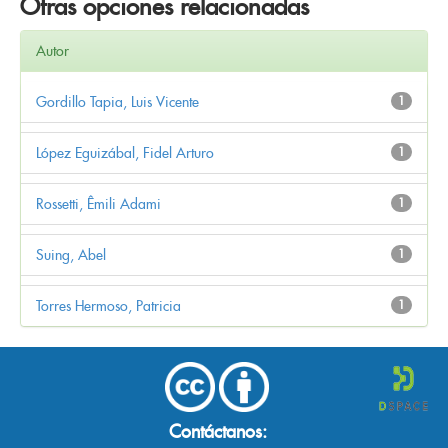
Otras opciones relacionadas
Autor
Gordillo Tapia, Luis Vicente
1
López Eguizábal, Fidel Arturo
1
Rossetti, Êmili Adami
1
Suing, Abel
1
Torres Hermoso, Patricia
1
Contáctanos: