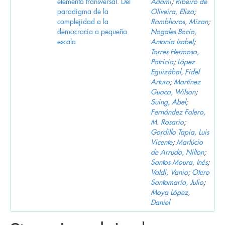
elemento transversal. Del
Adami
;
Ribeiro de
paradigma de la
Oliveira, Eliza
;
complejidad a la
Rambhoros, Mizan
;
democracia a pequeña
Nogales Bocio,
escala
Antonia Isabel
;
Torres Hermoso,
Patricia
;
López
Eguizábal, Fidel
Arturo
;
Martínez
Guaca, Wilson
;
Suing, Abel
;
Fernández Falero,
M. Rosario
;
Gordillo Tapia, Luis
Vicente
;
Marlúcio
de Arruda, Nilton
;
Santos Moura, Inés
;
Valdi, Vania
;
Otero
Santamaría, Julio
;
Moya López,
Daniel