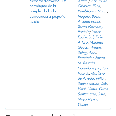
elemento transversal. Del
Adami
;
Ribeiro de
paradigma de la
Oliveira, Eliza
;
complejidad a la
Rambhoros, Mizan
;
democracia a pequeña
Nogales Bocio,
escala
Antonia Isabel
;
Torres Hermoso,
Patricia
;
López
Eguizábal, Fidel
Arturo
;
Martínez
Guaca, Wilson
;
Suing, Abel
;
Fernández Falero,
M. Rosario
;
Gordillo Tapia, Luis
Vicente
;
Marlúcio
de Arruda, Nilton
;
Santos Moura, Inés
;
Valdi, Vania
;
Otero
Santamaría, Julio
;
Moya López,
Daniel