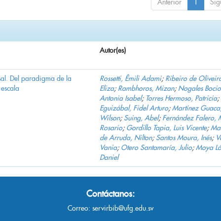
Anterior
1
Sig
Autor(es)
al. Del paradigma de la
Rossetti, Êmili Adami
;
Ribeiro de Oliveir
escala
Eliza
;
Rambhoros, Mizan
;
Nogales Bocio
Antonia Isabel
;
Torres Hermoso, Patricia
;
Eguizábal, Fidel Arturo
;
Martínez Guaca
Wilson
;
Suing, Abel
;
Fernández Falero, 
Rosario
;
Gordillo Tapia, Luis Vicente
;
Mar
de Arruda, Nilton
;
Santos Moura, Inés
;
V
Vania
;
Otero Santamaría, Julio
;
Moya Ló
Daniel
Contáctanos:
Correo:
servirbib@ufg.edu.sv