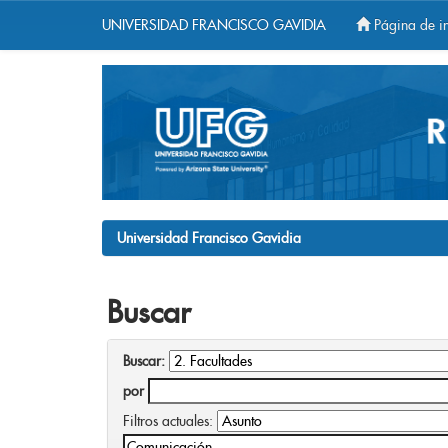
UNIVERSIDAD FRANCISCO GAVIDIA
Página de in
Skip
navigation
Universidad Francisco Gavidia
Buscar
Buscar:
por
Filtros actuales: