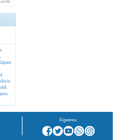
uiente
a,
,
López
,
M.
lúcio
aldi,
pez,
Síguenos: