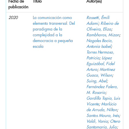
Fecha de
Título
Autor(es)
publicación
2020
La comunicación como
Rossetti, Êmili
elemento transversal. Del
Adami
;
Ribeiro de
paradigma de la
Oliveira, Eliza
;
complejidad a la
Rambhoros, Mizan
;
democracia a pequeña
Nogales Bocio,
escala
Antonia Isabel
;
Torres Hermoso,
Patricia
;
López
Eguizábal, Fidel
Arturo
;
Martínez
Guaca, Wilson
;
Suing, Abel
;
Fernández Falero,
M. Rosario
;
Gordillo Tapia, Luis
Vicente
;
Marlúcio
de Arruda, Nilton
;
Santos Moura, Inés
;
Valdi, Vania
;
Otero
Santamaría, Julio
;