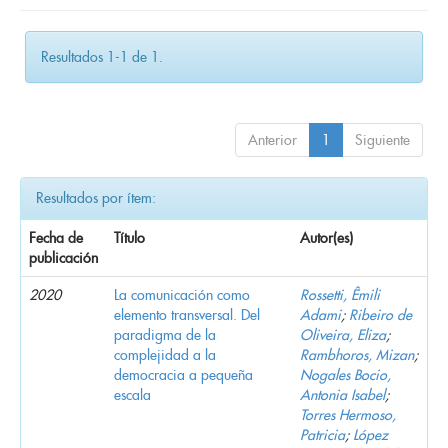
Resultados 1-1 de 1.
Anterior
1
Siguiente
Resultados por ítem:
Fecha de
Título
Autor(es)
publicación
2020
La comunicación como
Rossetti, Êmili
elemento transversal. Del
Adami
;
Ribeiro de
paradigma de la
Oliveira, Eliza
;
complejidad a la
Rambhoros, Mizan
;
democracia a pequeña
Nogales Bocio,
escala
Antonia Isabel
;
Torres Hermoso,
Patricia
;
López