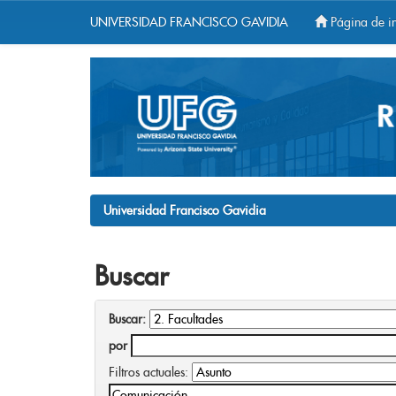
UNIVERSIDAD FRANCISCO GAVIDIA
Página de in
Skip
navigation
Universidad Francisco Gavidia
Buscar
Buscar:
por
Filtros actuales: