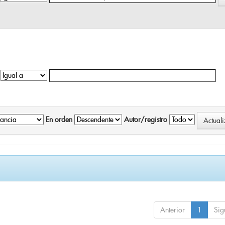
En orden
Autor/registro
Anterior
1
Sig