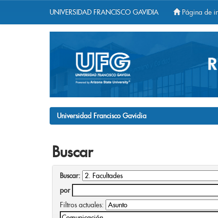
UNIVERSIDAD FRANCISCO GAVIDIA
Página de in
Skip
navigation
Universidad Francisco Gavidia
Buscar
Buscar:
por
Filtros actuales: