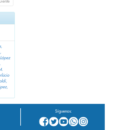
uiente
a,
,
López
,
M.
lúcio
aldi,
pez,
Síguenos: