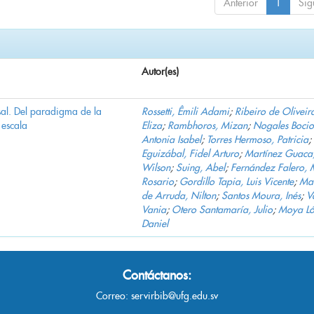
Anterior
1
Sig
Autor(es)
al. Del paradigma de la
Rossetti, Êmili Adami
;
Ribeiro de Oliveir
escala
Eliza
;
Rambhoros, Mizan
;
Nogales Bocio
Antonia Isabel
;
Torres Hermoso, Patricia
;
Eguizábal, Fidel Arturo
;
Martínez Guaca
Wilson
;
Suing, Abel
;
Fernández Falero, 
Rosario
;
Gordillo Tapia, Luis Vicente
;
Mar
de Arruda, Nilton
;
Santos Moura, Inés
;
V
Vania
;
Otero Santamaría, Julio
;
Moya Ló
Daniel
Contáctanos:
Correo:
servirbib@ufg.edu.sv