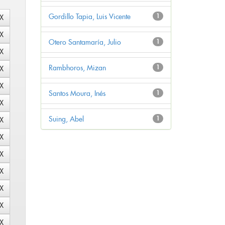
Gordillo Tapia, Luis Vicente
1
Otero Santamaría, Julio
1
Rambhoros, Mizan
1
Santos Moura, Inés
1
Suing, Abel
1