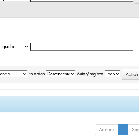
En orden
Autor/registro
Anterior
1
Sig