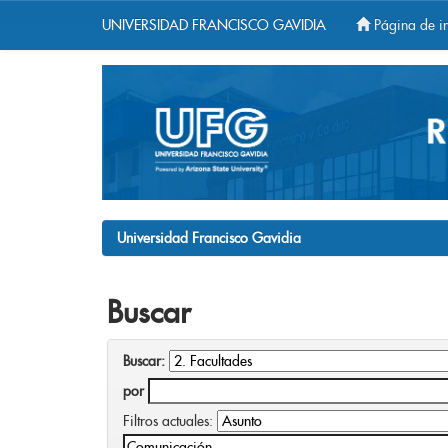
UNIVERSIDAD FRANCISCO GAVIDIA
Página de in
Skip
navigation
Universidad Francisco Gavidia
Buscar
Buscar:
por
Filtros actuales: