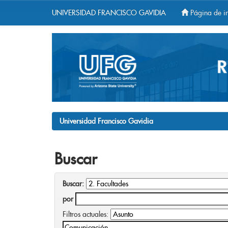
UNIVERSIDAD FRANCISCO GAVIDIA
Página de in
Skip
navigation
Universidad Francisco Gavidia
Buscar
Buscar:
por
Filtros actuales: