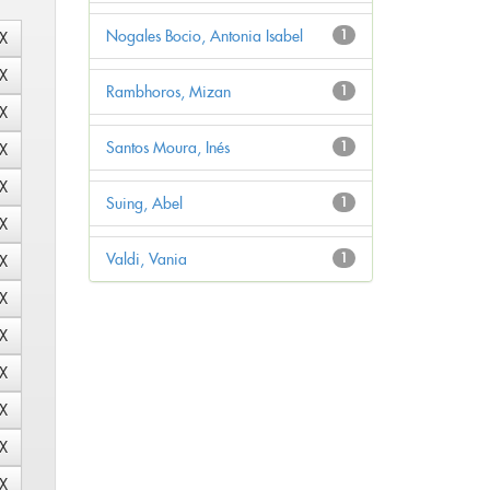
Nogales Bocio, Antonia Isabel
1
Rambhoros, Mizan
1
Santos Moura, Inés
1
Suing, Abel
1
Valdi, Vania
1