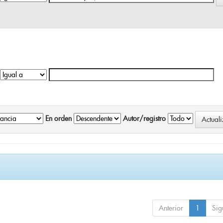
En orden
Autor/registro
Anterior
1
Sig