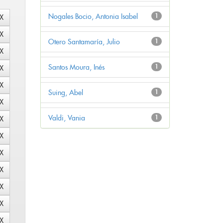
Nogales Bocio, Antonia Isabel
1
Otero Santamaría, Julio
1
Santos Moura, Inés
1
Suing, Abel
1
Valdi, Vania
1