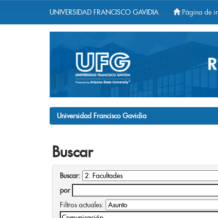
UNIVERSIDAD FRANCISCO GAVIDIA
Página de in
Skip
navigation
Universidad Francisco Gavidia
Buscar
Buscar:
por
Filtros actuales: