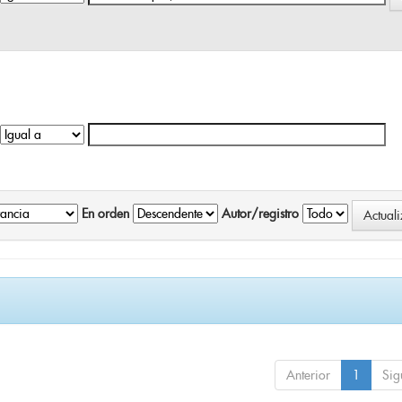
En orden
Autor/registro
Anterior
1
Sig