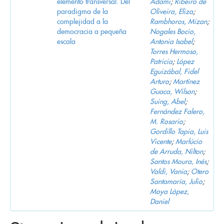
elemento transversal. Del
Adami
;
Ribeiro de
paradigma de la
Oliveira, Eliza
;
complejidad a la
Rambhoros, Mizan
;
democracia a pequeña
Nogales Bocio,
escala
Antonia Isabel
;
Torres Hermoso,
Patricia
;
López
Eguizábal, Fidel
Arturo
;
Martínez
Guaca, Wilson
;
Suing, Abel
;
Fernández Falero,
M. Rosario
;
Gordillo Tapia, Luis
Vicente
;
Marlúcio
de Arruda, Nilton
;
Santos Moura, Inés
;
Valdi, Vania
;
Otero
Santamaría, Julio
;
Moya López,
Daniel