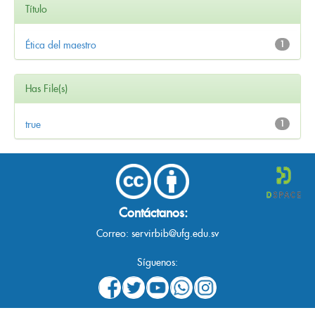
Título
Ética del maestro
1
Has File(s)
true
1
Contáctanos:
Correo:
servirbib@ufg.edu.sv
Síguenos: