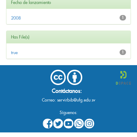
Fecha de lanzamiento
2008
1
Has File(s)
true
1
Contáctanos:
Correo:
servirbib@ufg.edu.sv
Síguenos: