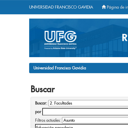
UNIVERSIDAD FRANCISCO GAVIDIA
Página de in
Skip
navigation
Universidad Francisco Gavidia
Buscar
Buscar:
por
Filtros actuales: