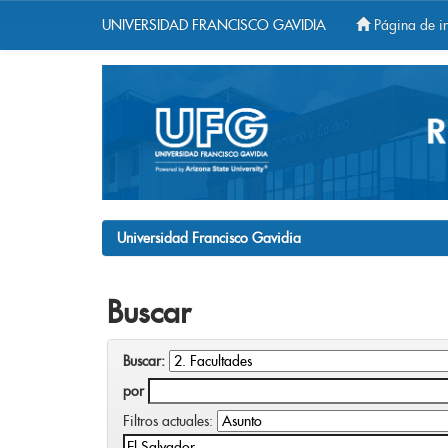
UNIVERSIDAD FRANCISCO GAVIDIA
Página de in
Skip
navigation
Universidad Francisco Gavidia
Buscar
Buscar:
por
Filtros actuales: