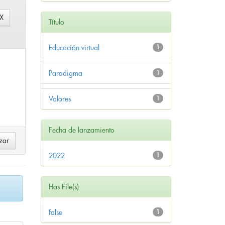
Título
Educación virtual
1
Paradigma
1
Valores
1
Fecha de lanzamiento
2022
1
Has File(s)
false
1