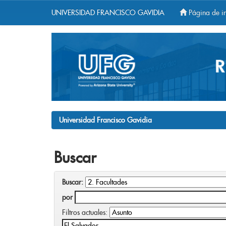
UNIVERSIDAD FRANCISCO GAVIDIA
Página de in
Skip
navigation
Universidad Francisco Gavidia
Buscar
Buscar:
por
Filtros actuales: