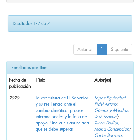
Resultados 1-2 de 2.
Anterior
1
Siguiente
Resultados por ítem:
Fecha de
Título
Autor(es)
publicación
2020
La caficultura de El Salvador
López Eguizábal,
y su resiliencia ante el
Fidel Arturo
;
cambio climático, precios
Gómez y Méndez,
internacionales y la falta de
José Manuel
;
apoyo. Una crisis anunciada
Turón-Padial,
que se debe superar
María Concepción
;
Cartes Barroso,