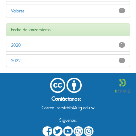
Valores
1
Fecha de lanzamiento
2020
1
2022
1
Contáctanos:
Correo:
servirbib@ufg.edu.sv
Síguenos: