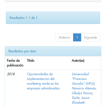
Resultados 1-1 de 1.
Anterior
1
Siguiente
Resultados por ítem:
Fecha de
Título
Autor(es)
publicación
2018
Oportunidades de
Universidad
implementación del
"Francisco
marketing verde en las
Gavidia" (UFG)
;
empresas salvadoreñas
Navarro Alemán,
Gladys Yanira
;
Toche, Laura
Elizabeth