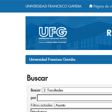
UNIVERSIDAD FRANCISCO GAVIDIA
Página de in
Skip
navigation
Universidad Francisco Gavidia
Buscar
Buscar:
por
Filtros actuales: