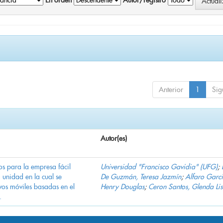
En orden
Autor/registro
Anterior
1
Sig
Autor(es)
s para la empresa fácil
Universidad "Francisco Gavidia" (UFG)
;
 unidad en la cual se
De Guzmán, Teresa Jazmín
;
Alfaro Garci
vos móviles basadas en el
Henry Douglas
;
Ceron Santos, Glenda Lis
.