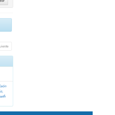
uiente
León
a,
seth