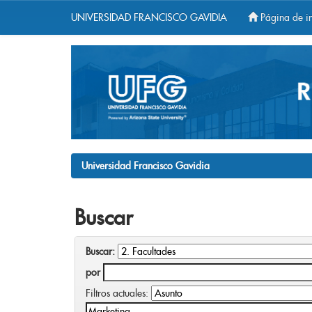
UNIVERSIDAD FRANCISCO GAVIDIA
Página de in
Skip
navigation
Universidad Francisco Gavidia
Buscar
Buscar:
por
Filtros actuales: