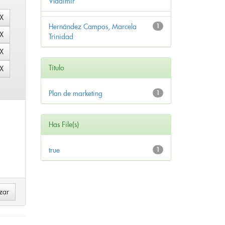
Vladimir
Hernández Campos, Marcela
1
Trinidad
Título
Plan de marketing
1
Has File(s)
true
1