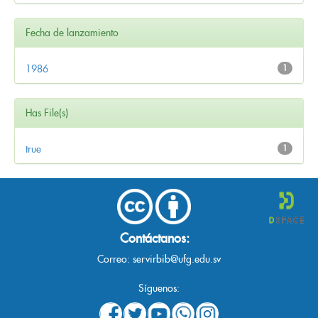
Fecha de lanzamiento
1986
1
Has File(s)
true
1
Contáctanos:
Correo:
servirbib@ufg.edu.sv
Síguenos: