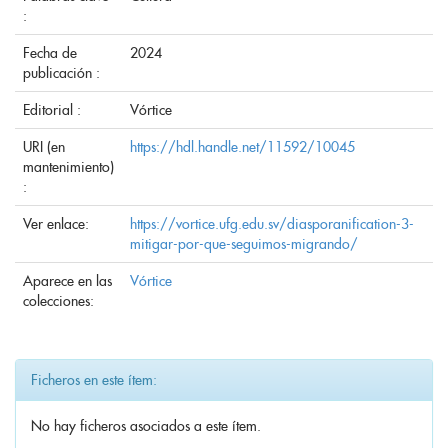
:
Fecha de
2024
publicación :
Editorial :
Vórtice
URI (en
https://hdl.handle.net/11592/10045
mantenimiento)
:
Ver enlace:
https://vortice.ufg.edu.sv/diasporanification-3-
mitigar-por-que-seguimos-migrando/
Aparece en las
Vórtice
colecciones:
Ficheros en este ítem:
No hay ficheros asociados a este ítem.