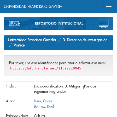
UNIVERSIDAD FRANCISCO GAVIDIA
Skip
navigation
Universidad Francisco Gavidia
3. Dirección de Investigación
Vórtice
Por favor, use este identificador para citar o enlazar este ítem:
https://hdl.handle.net/11592/10045
Título :
Diasporanification: 3. Mitigar: ¿Por qué
seguimos migrando?
Autor :
Luna, Óscar
Benítez, Raúl
Palabras clave
Cultura