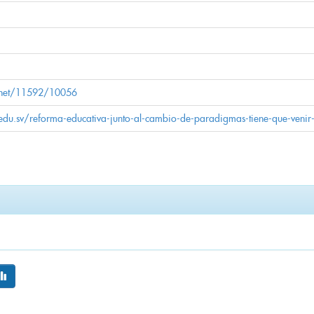
e.net/11592/10056
g.edu.sv/reforma-educativa-junto-al-cambio-de-paradigmas-tiene-que-veni