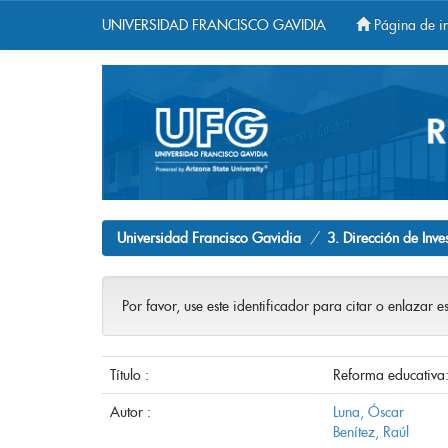
UNIVERSIDAD FRANCISCO GAVIDIA
Página de in
Skip
navigation
Universidad Francisco Gavidia
3. Dirección de Inve
Por favor, use este identificador para citar o enlazar e
Título :
Reforma educativa:
Autor :
Luna, Óscar
Benítez, Raúl