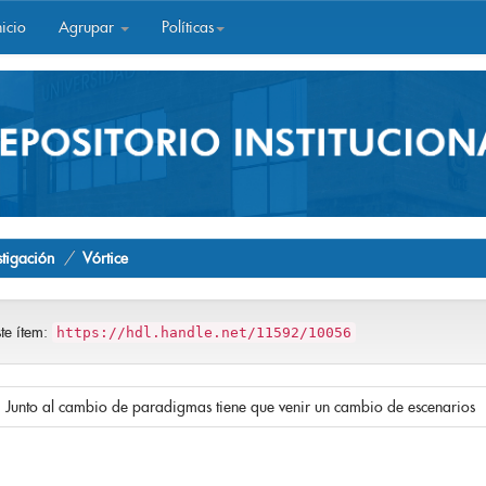
icio
Agrupar
Políticas
stigación
Vórtice
ste ítem:
https://hdl.handle.net/11592/10056
 Junto al cambio de paradigmas tiene que venir un cambio de escenarios