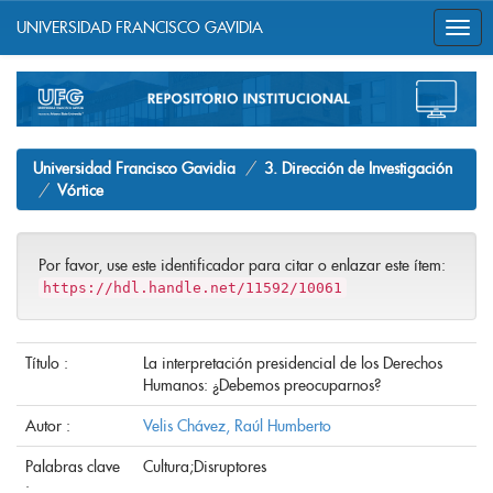
UNIVERSIDAD FRANCISCO GAVIDIA
Skip
navigation
Universidad Francisco Gavidia
3. Dirección de Investigación
Vórtice
Por favor, use este identificador para citar o enlazar este ítem:
https://hdl.handle.net/11592/10061
Título :
La interpretación presidencial de los Derechos
Humanos: ¿Debemos preocuparnos?
Autor :
Velis Chávez, Raúl Humberto
Palabras clave
Cultura;Disruptores
: