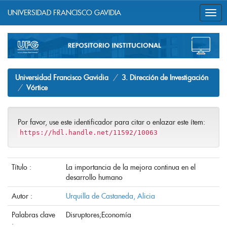
UNIVERSIDAD FRANCISCO GAVIDIA
Skip
navigation
Universidad Francisco Gavidia
3. Dirección de Investigación
Vórtice
Por favor, use este identificador para citar o enlazar este ítem:
https://hdl.handle.net/11592/10063
Título :
La importancia de la mejora continua en el
desarrollo humano
Autor :
Urquilla de Castaneda, Alicia
Palabras clave
Disruptores;Economía
: