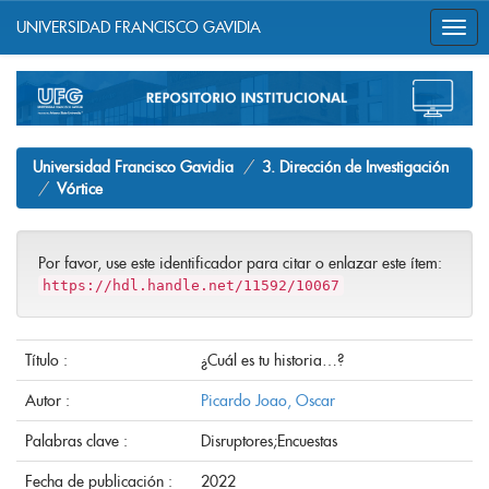
UNIVERSIDAD FRANCISCO GAVIDIA
Skip
navigation
Universidad Francisco Gavidia
3. Dirección de Investigación
Vórtice
Por favor, use este identificador para citar o enlazar este ítem:
https://hdl.handle.net/11592/10067
Título :
¿Cuál es tu historia…?
Autor :
Picardo Joao, Oscar
Palabras clave :
Disruptores;Encuestas
Fecha de publicación :
2022