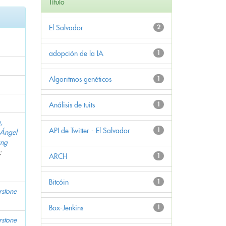
Título
El Salvador
2
adopción de la IA
1
Algoritmos genéticos
1
Análisis de tuits
1
,
API de Twitter - El Salvador
1
 Ángel
ang
;
ARCH
1
Bitcóin
1
stone
Box-Jenkins
1
stone