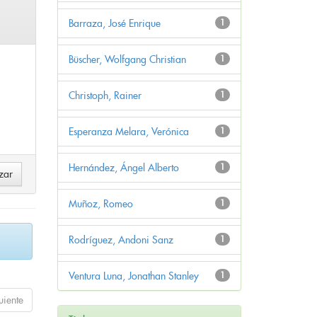
Barraza, José Enrique
1
Büscher, Wolfgang Christian
1
Christoph, Rainer
1
Esperanza Melara, Verónica
1
Hernández, Ángel Alberto
1
Muñoz, Romeo
1
Rodríguez, Andoni Sanz
1
Ventura Luna, Jonathan Stanley
1
uiente