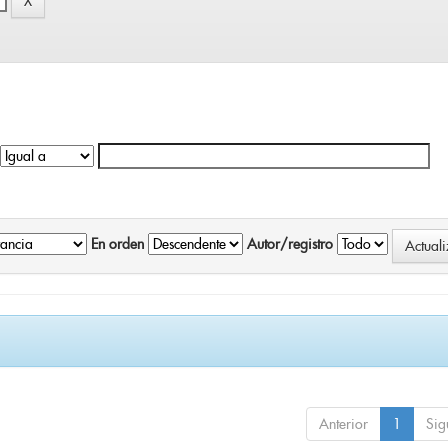
En orden
Autor/registro
Anterior
1
Sig