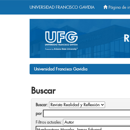
UNIVERSIDAD FRANCISCO GAVIDIA
Página de in
Skip
navigation
Universidad Francisco Gavidia
Buscar
Buscar:
por
Filtros actuales: