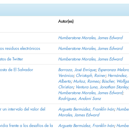
Autor(es)
Humberstone Morales, James Edward
los residuos electrónicos
Humberstone Morales, James Edward
os de Twitter
Humberstone Morales, James Edward
costa de El Salvador
Barraza, José Enrique
;
Esperanza Melara
Verónica
;
Christoph, Rainer
;
Hernández,
Alberto
;
Muñoz, Romeo
;
Büscher, Wolfg
Christian
;
Ventura Luna, Jonathan Stanley
Humberstone Morales, James Edward
;
Rodríguez, Andoni Sanz
un intervalo del valor del
Argueta Bermúdez, Franklin Iván
;
Humber
Morales, James Edward
idia frente a los desafíos de la
Argueta Bermúdez, Franklin Iván
;
Humber