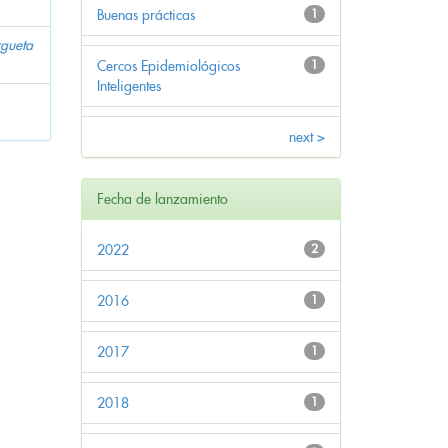
Buenas prácticas
1
gueta
Cercos Epidemiológicos
1
Inteligentes
next >
Fecha de lanzamiento
2022
2
2016
1
2017
1
2018
1