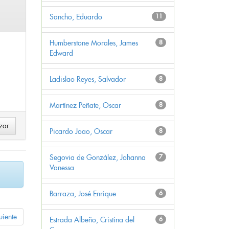
Sancho, Eduardo
11
Humberstone Morales, James
8
Edward
Ladislao Reyes, Salvador
8
Martínez Peñate, Oscar
8
Picardo Joao, Oscar
8
Segovia de González, Johanna
7
Vanessa
Barraza, José Enrique
6
uiente
Estrada Albeño, Cristina del
6