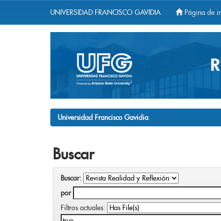
UNIVERSIDAD FRANCISCO GAVIDIA
Página de in
Skip
navigation
Universidad Francisco Gavidia
Buscar
Buscar:
por
Filtros actuales: