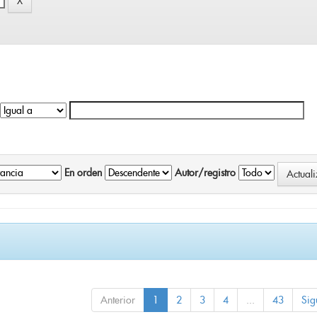
En orden
Autor/registro
Anterior
1
2
3
4
...
43
Sig