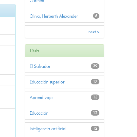
Carmen
Oliva, Herberth Alexander
6
next >
Título
El Salvador
39
Educación superior
17
Aprendizaje
13
Educación
12
Inteligencia artificial
12