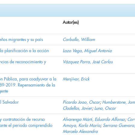
Autor(es)
eños migrantes y su país
Carballo, William
a planificación a la acción
Lazo Vega, Miguel Antonio
ncias de reconocimiento y
Vázquez Parra, José Carlos
ón Pública, para coadyuvar a la
Menjívar, Erick
1989-2019. Repensamiento de la
gente
l Salvador
Picardo Joao, Oscar
;
Humberstone, Jam
Cladellas, Javier
;
Luna, Oscar
y contratación de recurso
Alvarenga Márti, Eduardo Alfonso
;
Cor
rante el periodo comprendido
Amaya, Karla María
;
Serrano Guevara
Marcela Alexandra