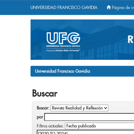
UNIVERSIDAD FRANCISCO GAVIDIA
Página de in
Skip
navigation
Universidad Francisco Gavidia
Buscar
Buscar:
por
Filtros actuales: