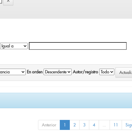
En orden
Autor/registro
Anterior
1
2
3
4
...
11
Sig