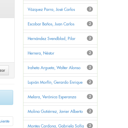
Vázquez Parra, José Carlos
3
Escobar Baños, Juan Carlos
2
Hernández Svendblad, Pilar
2
Herrera, Néstor
2
Iraheta Argueta, Walter Alonso
2
Lupián Morfín, Gerardo Enrique
2
Melara, Verónica Esperanza
2
Molina Gutiérrez, Javier Alberto
2
uiente
Montes Cardona, Gabriela Sofía
2