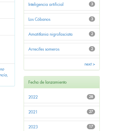
Inteligencia artificial
3
Los Cóbanos
3
Amatitlania nigrofasciata
2
Arrecifes someros
2
next >
eno
ncia,
Fecha de lanzamiento
2022
28
2021
27
2023
17