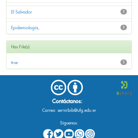
El Salvador
1
Epidemiología,
1
Has File(s)
true
1
Contáctanos:
Correo:
servirbib@ufg.edu.sv
Síguenos: