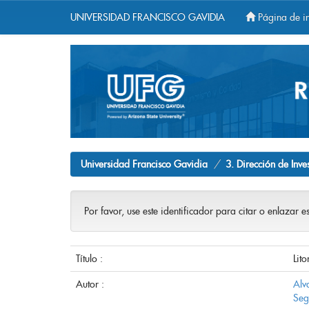
UNIVERSIDAD FRANCISCO GAVIDIA
Página de in
Skip
navigation
Universidad Francisco Gavidia
3. Dirección de Inve
Por favor, use este identificador para citar o enlazar e
Título :
Lit
Autor :
Alv
Seg