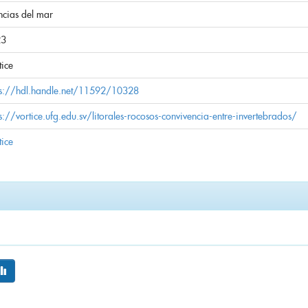
ncias del mar
23
tice
ps://hdl.handle.net/11592/10328
ps://vortice.ufg.edu.sv/litorales-rocosos-convivencia-entre-invertebrados/
tice