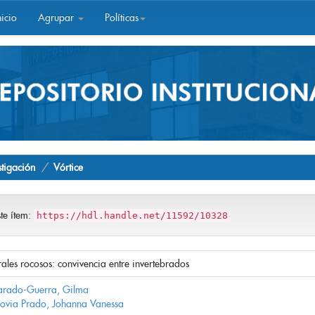
icio
Agrupar
Políticas
stigación
Vórtice
ste ítem:
https://hdl.handle.net/11592/10328
orales rocosos: convivencia entre invertebrados
arado-Guerra, Gilma
ovia Prado, Johanna Vanessa