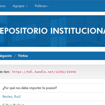
icio
Agrupar
Políticas
stigación
Vórtice
ste ítem:
https://hdl.handle.net/11592/10350
¿Por qué nos debe importar la poesía?
Benítez, Raúl