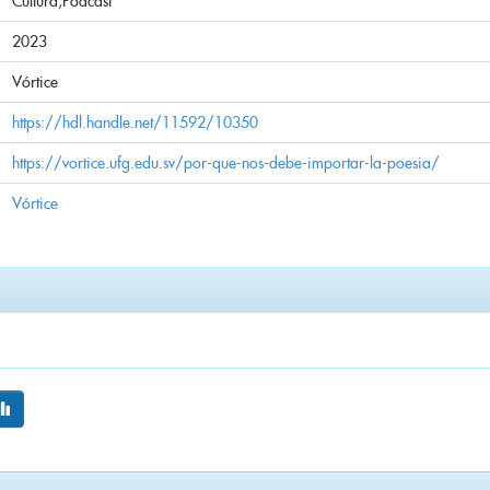
Cultura;Podcast
2023
Vórtice
https://hdl.handle.net/11592/10350
https://vortice.ufg.edu.sv/por-que-nos-debe-importar-la-poesia/
Vórtice