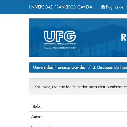
UNIVERSIDAD FRANCISCO GAVIDIA
Página de in
Skip
navigation
Universidad Francisco Gavidia
3. Dirección de Inve
Por favor, use este identificador para citar o enlazar e
Título :
Autor :