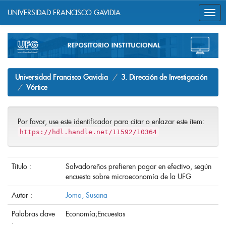
UNIVERSIDAD FRANCISCO GAVIDIA
Skip
navigation
Universidad Francisco Gavidia
3. Dirección de Investigación
Vórtice
Por favor, use este identificador para citar o enlazar este ítem:
https://hdl.handle.net/11592/10364
Título :
Salvadoreños prefieren pagar en efectivo, según
encuesta sobre microeconomía de la UFG
Autor :
Joma, Susana
Palabras clave
Economía;Encuestas
: