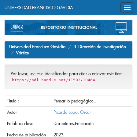
UNIVERSIDAD FRANCISCO GAVIDIA
Skip
navigation
Universidad Francisco Gavidia
3. Dirección de Investigación
Vórtice
Por favor, use este identificador para citar o enlazar este ítem:
https://hdl.handle.net/11592/10464
Título :
Pensar lo pedagógico…
Autor :
Picardo Joao, Oscar
Palabras clave :
Disruptores;Educación
Fecha de publicación
2023