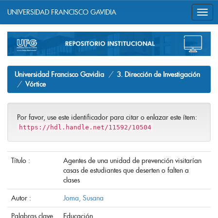
UNIVERSIDAD FRANCISCO GAVIDIA
Skip
navigation
Universidad Francisco Gavidia
3. Dirección de Investigación
Vórtice
Por favor, use este identificador para citar o enlazar este ítem:
https://hdl.handle.net/11592/10504
Título :
Agentes de una unidad de prevención visitarían
casas de estudiantes que deserten o falten a
clases
Autor :
Joma, Susana
Palabras clave
Educación