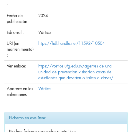
:
Fecha de
2024
publicación :
Editorial :
Vórtice
URI (en
https://hdl.handle.net/11592/10504
mantenimiento)
:
Ver enlace:
https://vortice.ufg.edu.sv/agentes-de-una-
unidad-de-prevencion-visitarian-casas-de-
estudiantes-que-deserten-o-falten-a-clases/
Aparece en las
Vórtice
colecciones:
Ficheros en este ítem:
No hay ficheros asociados a este ítem.