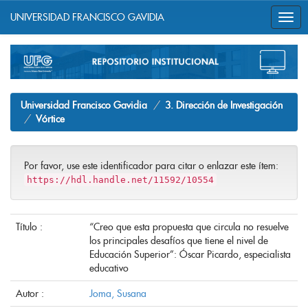
UNIVERSIDAD FRANCISCO GAVIDIA
Skip
navigation
Universidad Francisco Gavidia
3. Dirección de Investigación
Vórtice
Por favor, use este identificador para citar o enlazar este ítem:
https://hdl.handle.net/11592/10554
Título :
“Creo que esta propuesta que circula no resuelve
los principales desafíos que tiene el nivel de
Educación Superior”: Óscar Picardo, especialista
educativo
Autor :
Joma, Susana