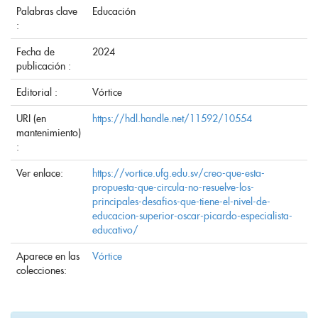
Palabras clave
Educación
:
Fecha de
2024
publicación :
Editorial :
Vórtice
URI (en
https://hdl.handle.net/11592/10554
mantenimiento)
:
Ver enlace:
https://vortice.ufg.edu.sv/creo-que-esta-
propuesta-que-circula-no-resuelve-los-
principales-desafios-que-tiene-el-nivel-de-
educacion-superior-oscar-picardo-especialista-
educativo/
Aparece en las
Vórtice
colecciones: