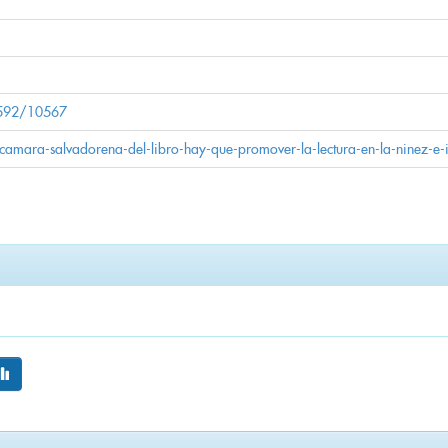
11592/10567
v/camara-salvadorena-del-libro-hay-que-promover-la-lectura-en-la-ninez-e-