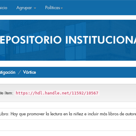
icio
Agrupar
Políticas
stigación
Vórtice
ste ítem:
https://hdl.handle.net/11592/10567
ro: Hay que promover la lectura en la niñez e incluir más libros de autor