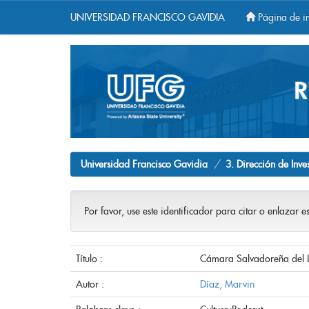
UNIVERSIDAD FRANCISCO GAVIDIA
Página de in
Skip
navigation
Universidad Francisco Gavidia
3. Dirección de Inve
Por favor, use este identificador para citar o enlazar e
Título :
Cámara Salvadoreña del Lib
Autor :
Díaz, Marvin