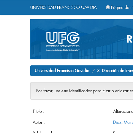
UNIVERSIDAD FRANCISCO GAVIDIA
Página de in
Skip
navigation
Universidad Francisco Gavidia
3. Dirección de Inve
Por favor, use este identificador para citar o enlazar e
Título :
Alteracion
Autor :
Díaz, Marv