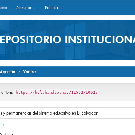
icio
Agrupar
Políticas
stigación
Vórtice
ste ítem:
https://hdl.handle.net/11592/10625
es y permanencias del sistema educativo en El Salvador
in