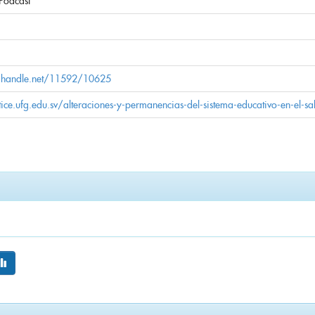
Podcast
l.handle.net/11592/10625
tice.ufg.edu.sv/alteraciones-y-permanencias-del-sistema-educativo-en-el-s