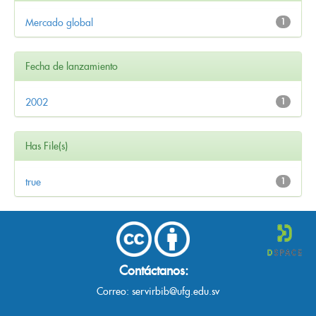
Mercado global
1
Fecha de lanzamiento
2002
1
Has File(s)
true
1
Contáctanos:
Correo:
servirbib@ufg.edu.sv