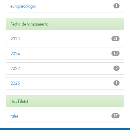
europsicología
1
Fecha de lanzamiento
2023
21
2024
13
2022
2
2025
1
Has File(s)
false
37