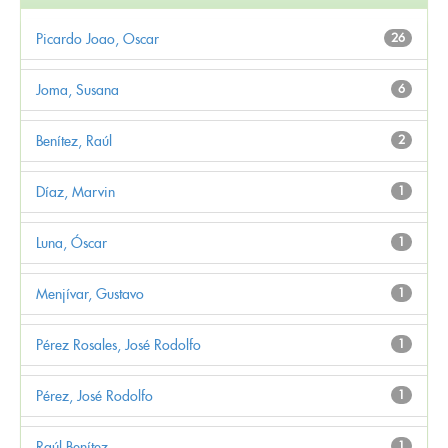
Picardo Joao, Oscar
26
Joma, Susana
6
Benítez, Raúl
2
Díaz, Marvin
1
Luna, Óscar
1
Menjívar, Gustavo
1
Pérez Rosales, José Rodolfo
1
Pérez, José Rodolfo
1
Raúl Benítez
1