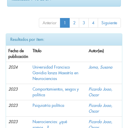
Anterior
1
2
3
4
Siguiente
Resultados por ítem:
Fecha de
Título
Autor(es)
publicación
2024
Universidad Francisco
Joma, Susana
Gavidia lanza Maestría en
Neurociencias
2023
Comportamientos, sesgos y
Picardo Joao,
política
Oscar
2023
Psiquiatría política
Picardo Joao,
Oscar
2023
Nuerociencias: ¿qué
Picardo Joao,
somos…?
Oscar