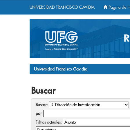
UNIVERSIDAD FRANCISCO GAVIDIA
Página de in
Skip
navigation
Universidad Francisco Gavidia
Buscar
Buscar:
por
Filtros actuales: