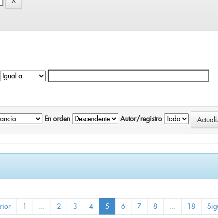
En orden
Autor/registro
rior
1
...
2
3
4
5
6
7
8
...
18
Sig