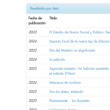
Resultados por ítem:
Fecha de
Título
publicación
2023
IV Estudio de Humor Social y Político: De
2024
Impacto fiscal de la nueva Ley de Educac
2023
Día del Maestro no dignificado
2024
La película…
2023
Jugarreta maestra: Así habrían quedado 
el método D’Hont
2024
Máscaras de cordura…
2023
Son los datos, estúpido…
2023
Nuevamente… los docentes
2024
La basura y el mar…