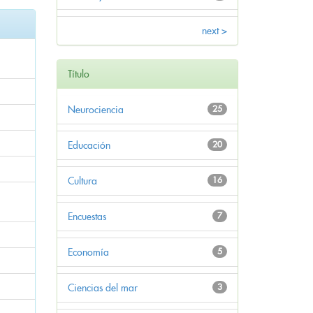
next >
Título
Neurociencia
25
Educación
20
Cultura
16
Encuestas
7
Economía
5
Ciencias del mar
3