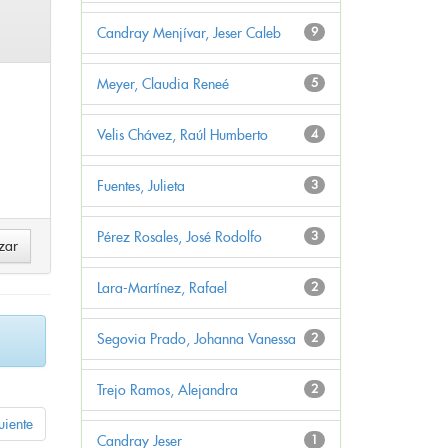
Candray Menjívar, Jeser Caleb
9
Meyer, Claudia Reneé
5
Velis Chávez, Raúl Humberto
4
Fuentes, Julieta
3
Pérez Rosales, José Rodolfo
3
Lara-Martínez, Rafael
2
Segovia Prado, Johanna Vanessa
2
Trejo Ramos, Alejandra
2
uiente
Candray Jeser
1