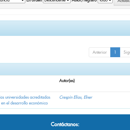
En orden
Autor/registro
Anterior
1
Sig
Autor(es)
las universidades acreditadas
Crespín Elías, Elner
 en el desarrollo económico
Contáctanos: