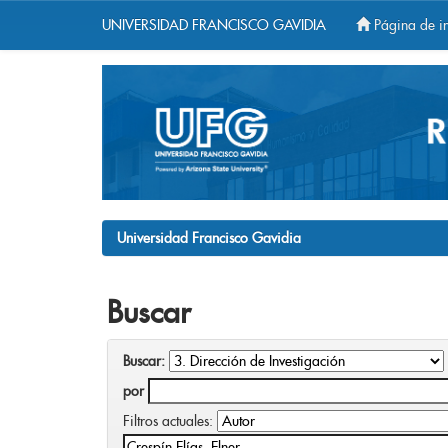
UNIVERSIDAD FRANCISCO GAVIDIA
Página de in
Skip
navigation
Universidad Francisco Gavidia
Buscar
Buscar:
por
Filtros actuales: