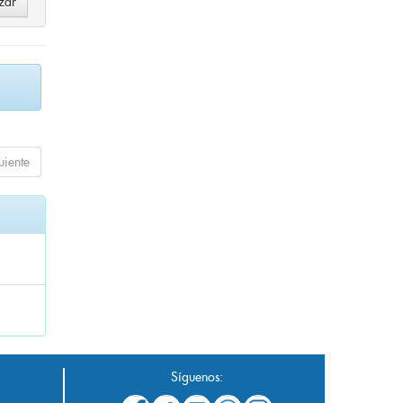
uiente
Síguenos: