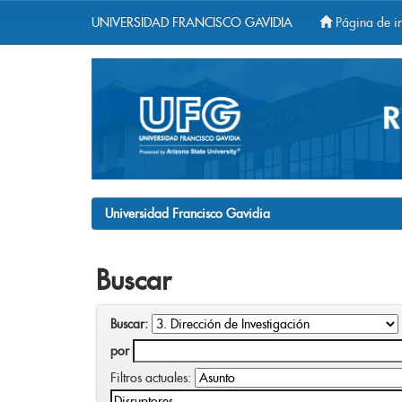
UNIVERSIDAD FRANCISCO GAVIDIA
Página de in
Skip
navigation
Universidad Francisco Gavidia
Buscar
Buscar:
por
Filtros actuales: