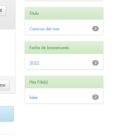
Título
Ciencias del mar
2
Fecha de lanzamiento
2022
2
Has File(s)
false
2